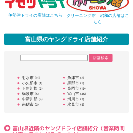
伊勢津ドライの店舗はこちら
クリーニング館 昭和の店舗はこ
ちら
富山県のヤングドライ店舗紹介
射水市
魚津市
(10)
(3)
小矢部市
黒部市
(1)
(5)
下新川郡
高岡市
(3)
(19)
砺波市
富山市
(5)
(45)
中新川郡
滑川市
(4)
(3)
南砺市
氷見市
(3)
(5)
富山県近隣のヤングドライ店舗紹介（営業時間