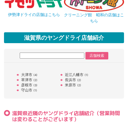
伊勢津ドライの店舗はこちら
クリーニング館 昭和の店舗はこ
ちら
滋賀県のヤングドライ店舗紹介
大津市
近江八幡市
(4)
(1)
草津市
長浜市
(2)
(2)
彦根市
米原市
(3)
(2)
守山市
(1)
滋賀県近隣のヤングドライ店舗紹介（営業時間
は変わることがございます）